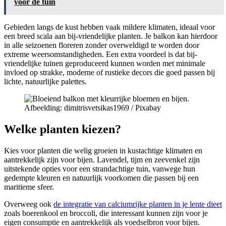
voor de tuin
Gebieden langs de kust hebben vaak mildere klimaten, ideaal voor
een breed scala aan bij-vriendelijke planten. Je balkon kan hierdoor
in alle seizoenen floreren zonder overweldigd te worden door
extreme weersomstandigheden. Een extra voordeel is dat bij-
vriendelijke tuinen geproduceerd kunnen worden met minimale
invloed op strakke, moderne of rustieke decors die goed passen bij
lichte, natuurlijke palettes.
Afbeelding: dimitrisvetsikas1969 / Pixabay
Welke planten kiezen?
Kies voor planten die welig groeien in kustachtige klimaten en
aantrekkelijk zijn voor bijen. Lavendel, tijm en zeevenkel zijn
uitstekende opties voor een strandachtige tuin, vanwege hun
gedempte kleuren en natuurlijk voorkomen die passen bij een
maritieme sfeer.
Overweeg ook
de integratie van calciumrijke planten in je lente dieet
zoals boerenkool en broccoli, die interessant kunnen zijn voor je
eigen consumptie en aantrekkelijk als voedselbron voor bijen.