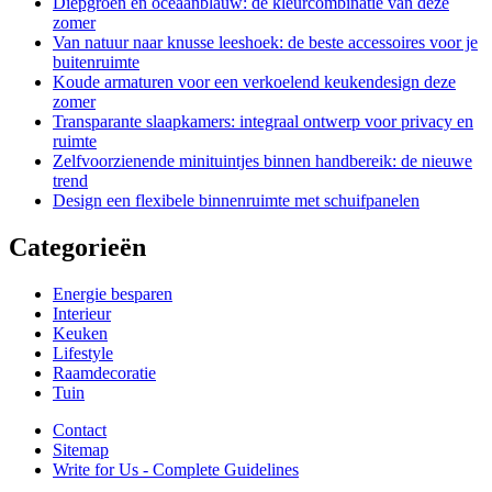
Diepgroen en oceaanblauw: de kleurcombinatie van deze
zomer
Van natuur naar knusse leeshoek: de beste accessoires voor je
buitenruimte
Koude armaturen voor een verkoelend keukendesign deze
zomer
Transparante slaapkamers: integraal ontwerp voor privacy en
ruimte
Zelfvoorzienende minituintjes binnen handbereik: de nieuwe
trend
Design een flexibele binnenruimte met schuifpanelen
Categorieën
Energie besparen
Interieur
Keuken
Lifestyle
Raamdecoratie
Tuin
Contact
Sitemap
Write for Us - Complete Guidelines