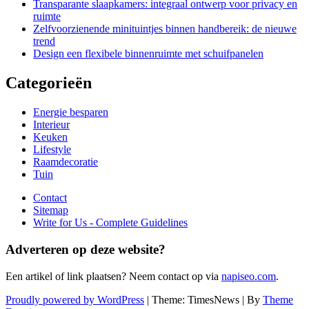
Transparante slaapkamers: integraal ontwerp voor privacy en
ruimte
Zelfvoorzienende minituintjes binnen handbereik: de nieuwe
trend
Design een flexibele binnenruimte met schuifpanelen
Categorieën
Energie besparen
Interieur
Keuken
Lifestyle
Raamdecoratie
Tuin
Contact
Sitemap
Write for Us - Complete Guidelines
Adverteren op deze website?
Een artikel of link plaatsen? Neem contact op via
napiseo.com
.
Proudly powered by WordPress
|
Theme: TimesNews
|
By
Theme