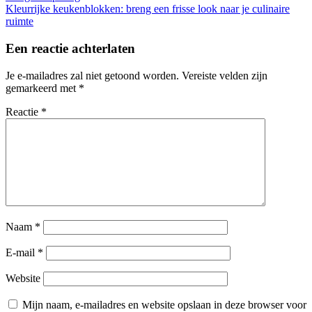
Kleurrijke keukenblokken: breng een frisse look naar je culinaire
ruimte
Een reactie achterlaten
Je e-mailadres zal niet getoond worden.
Vereiste velden zijn
gemarkeerd met
*
Reactie
*
Naam
*
E-mail
*
Website
Mijn naam, e-mailadres en website opslaan in deze browser voor