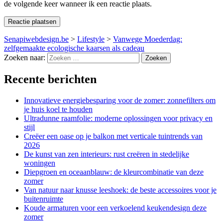
de volgende keer wanneer ik een reactie plaats.
Senapiwebdesign.be
>
Lifestyle
>
Vanwege Moederdag:
zelfgemaakte ecologische kaarsen als cadeau
Zoeken naar:
Recente berichten
Innovatieve energiebesparing voor de zomer: zonnefilters om
je huis koel te houden
Ultradunne raamfolie: moderne oplossingen voor privacy en
stijl
Creëer een oase op je balkon met verticale tuintrends van
2026
De kunst van zen interieurs: rust creëren in stedelijke
woningen
Diepgroen en oceaanblauw: de kleurcombinatie van deze
zomer
Van natuur naar knusse leeshoek: de beste accessoires voor je
buitenruimte
Koude armaturen voor een verkoelend keukendesign deze
zomer