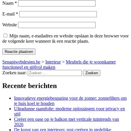
Naam
*
E-mail
*
Website
Mijn naam, e-mailadres en website opslaan in deze browser voor
de volgende keer wanneer ik een reactie plaats.
Senapiwebdesign.be
>
Interieur
>
Meubels die je woonkamer
functioneel en stijlvol maken
Zoeken naar:
Recente berichten
Innovatieve energiebesparing voor de zomer: zonnefilters om
je huis koel te houden
Ultradunne raamfolie: moderne oplossingen voor privacy en
stijl
Creëer een oase op je balkon met verticale tuintrends van
2026
De kunst van zen interieurs: rust creëren in stedelijke