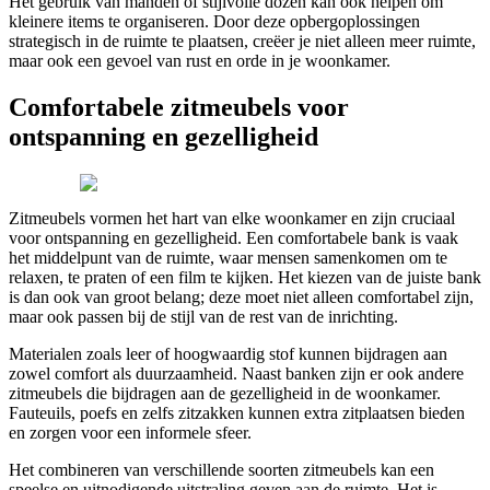
Het gebruik van manden of stijlvolle dozen kan ook helpen om
kleinere items te organiseren. Door deze opbergoplossingen
strategisch in de ruimte te plaatsen, creëer je niet alleen meer ruimte,
maar ook een gevoel van rust en orde in je woonkamer.
Comfortabele zitmeubels voor
ontspanning en gezelligheid
Zitmeubels vormen het hart van elke woonkamer en zijn cruciaal
voor ontspanning en gezelligheid. Een comfortabele bank is vaak
het middelpunt van de ruimte, waar mensen samenkomen om te
relaxen, te praten of een film te kijken. Het kiezen van de juiste bank
is dan ook van groot belang; deze moet niet alleen comfortabel zijn,
maar ook passen bij de stijl van de rest van de inrichting.
Materialen zoals leer of hoogwaardig stof kunnen bijdragen aan
zowel comfort als duurzaamheid. Naast banken zijn er ook andere
zitmeubels die bijdragen aan de gezelligheid in de woonkamer.
Fauteuils, poefs en zelfs zitzakken kunnen extra zitplaatsen bieden
en zorgen voor een informele sfeer.
Het combineren van verschillende soorten zitmeubels kan een
speelse en uitnodigende uitstraling geven aan de ruimte. Het is